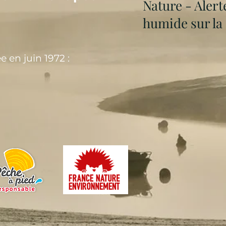
Nature - Alert
humide sur la 
 en juin 1972 :