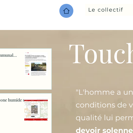
Le collectif
Touc
mmunal...
"L'homme a un d
zone humide sur
conditions de v
qualité lui per
devoir solenne