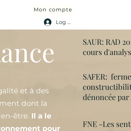
Mon compte
Log In
Rance
SAUR: RAD 202
cours d'analys
SAFER: ferme 
constructibili
alité et à des
dénoncée par l
ement dont la
ien-être.
Il a le
FNE -Les senti
vironnement pour