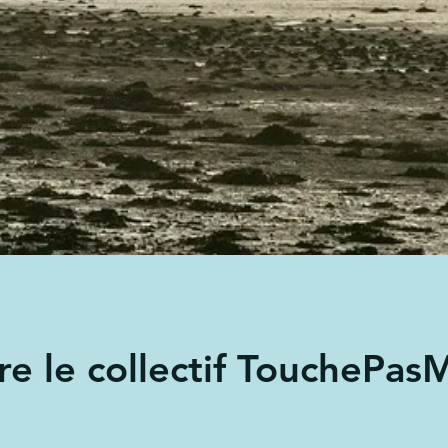
re le collectif TouchePa