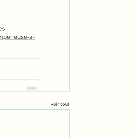
es-
imperieuse-a-
Voir tout