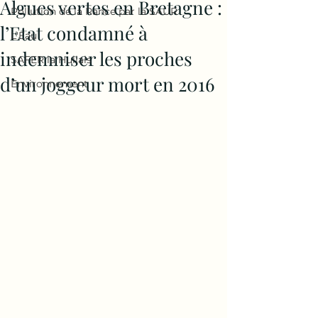
Algues vertes en Bretagne :
Pollution de la Rance par la SAUR
l’Etat condamné à
L'Eau
indemniser les proches
SAFER la Huliais
d’un joggeur mort en 2016
Environnement