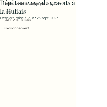
Dépôt sauvage de gravats à
Pollution de la Rance par la SAUR
la Huliais
L'Eau
Dernière mise à jour :
23 sept. 2023
SAFER la Huliais
Environnement