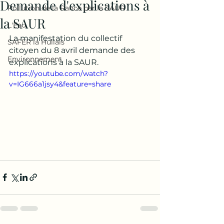
Demande d'explications à
Pollution de la Rance par la SAUR
la SAUR
L'Eau
La manifestation du collectif 
SAFER la Huliais
citoyen du 8 avril demande des 
Environnement
explications à la SAUR.
https://youtube.com/watch?
v=IG666a1jsy4&feature=share