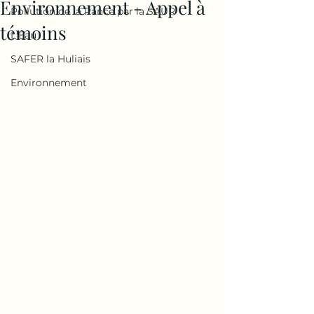
Environnement - Appel à
Pollution de la Rance par la SAUR
témoins
L'Eau
SAFER la Huliais
Environnement