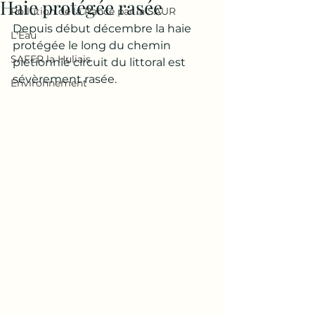
Haie protégée rasée
Pollution de la Rance par la SAUR
Depuis début décembre la haie 
L'Eau
protégée le long du chemin 
SAFER la Huliais
pietionnié circuit du littoral est 
sévèrement rasée.
Environnement