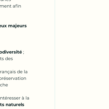
ement afin 
jeux majeurs 
odiversité
 ;
ts des 
français de la 
préservation 
iche 
ntéresser à la 
ts naturels 