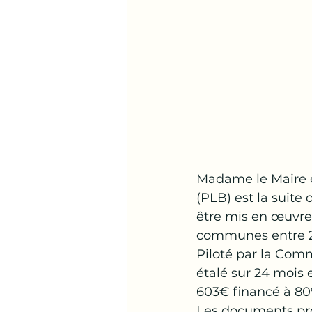
Madame le Maire ex
(PLB) est la suite d
être mis en œuvr
communes entre 2
Piloté par la Com
étalé sur 24 mois 
603€ financé à 80%
Les documents pro