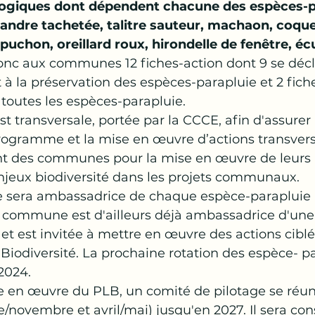
logiques dont dépendent chacune des espèces-p
mandre tachetée, talitre sauteur, machaon, coquel
uchon, oreillard roux, hirondelle de fenêtre, écu
nc aux communes 12 fiches-action dont 9 se décl
à la préservation des espèces-parapluie et 2 fich
outes les espèces-parapluie.
t transversale, portée par la CCCE, afin d'assurer 
rogramme et la mise en œuvre d’actions transvers
 des communes pour la mise en œuvre de leurs a
’enjeux biodiversité dans les projets communaux.
era ambassadrice de chaque espèce-parapluie 
commune est d'ailleurs déjà ambassadrice d'une
 et est invitée à mettre en œuvre des actions ciblé
 Biodiversité. La prochaine rotation des espèce- pa
2024.
e en œuvre du PLB, un comité de pilotage se réuni
/novembre et avril/mai) jusqu'en 2027. Il sera con