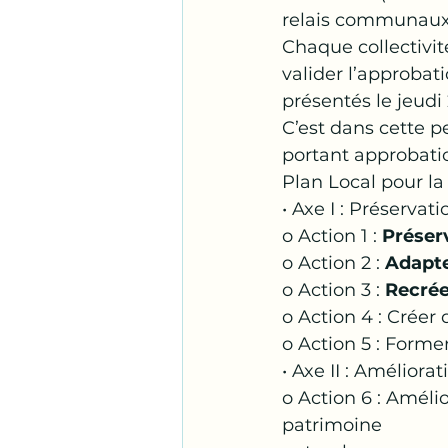
relais communaux 
Chaque collectivité
valider l’approbat
présentés le jeudi 
C’est dans cette p
portant approbati
Plan Local pour la
• Axe I : Préserva
o Action 1 :
 Préser
o Action 2 : 
Adapte
o Action 3 : 
Recrée
o Action 4 : Crée
o Action 5 : Former
• Axe II : Améliora
o Action 6 : Améli
patrimoine