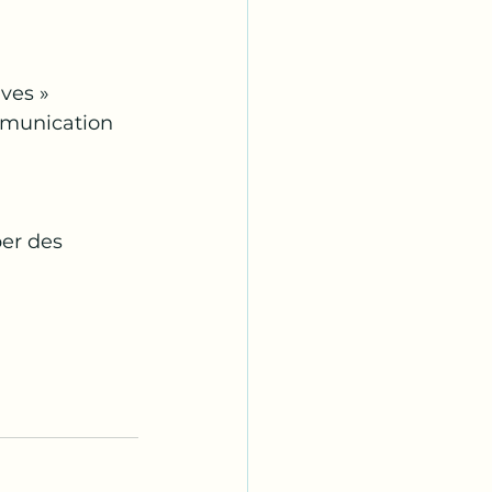
ives »
ommunication
per des 