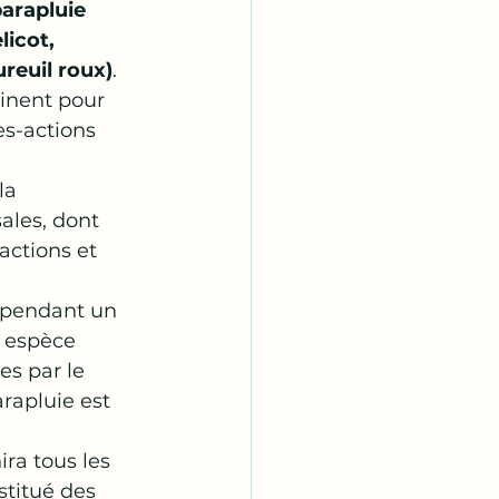
arapluie 
icot, 
reuil roux)
.
inent pour 
es-actions 
la 
ales, dont 
ctions et 
pendant un 
 espèce 
es par le 
rapluie est 
ra tous les 
stitué des 