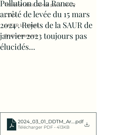
Pollution de la Rance,
Pollution de la Rance par la SAUR
arrêté de levée du 15 mars
L'Eau
2024 . Rejets de la SAUR de
SAFER la Huliais
janvier 2023 toujours pas
Environnement
élucidés...
2024_03_01_DDTM_Arrêté interdiction temporai
.pdf
Télécharger PDF • 413KB