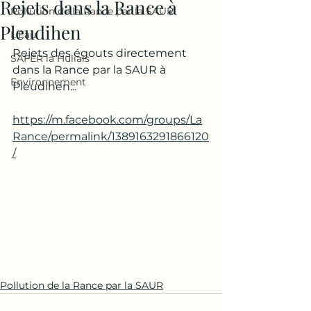
Rejets dans la Rance à
Pollution de la Rance par la SAUR
Pleudihen
L'Eau
Rejets des égouts directement 
SAFER la Huliais
dans la Rance par la SAUR à 
Environnement
Pleudihen...
https://m.facebook.com/groups/La
Rance/permalink/1389163291866120
/
Pollution de la Rance par la SAUR